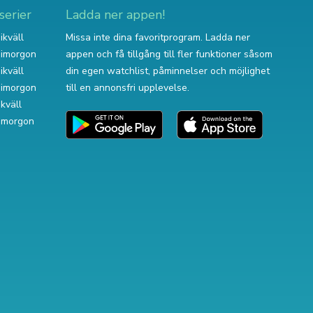
serier
Ladda ner appen!
ikväll
Missa inte dina favoritprogram. Ladda ner
v imorgon
appen och få tillgång till fler funktioner såsom
ikväll
din egen watchlist, påminnelser och möjlighet
v imorgon
till en annonsfri upplevelse.
ikväll
 imorgon