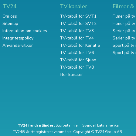
TV24
TV kanaler
Filmer & 
Om oss
TV-tablå för SVT1
Filmer på tv 
Sitemap
TV-tablå för SVT2
Filmer på t
Information om cookies
TV-tablå för TV3
Serier på tv 
Integritetspolicy
TV-tablå för TV4
Serier på t
Användarvillkor
TV-tablå för Kanal 5
Sport på tv 
TV-tablå för TV6
Sport på tv
TV-tablå för Sjuan
TV-tablå för TV8
Fler kanaler
TV24 i andra länder:
Storbritannien
|
Sverige
|
Latinamerika
TV24® är ett registrerat varumärke. Copyright © TV24 Group AB.