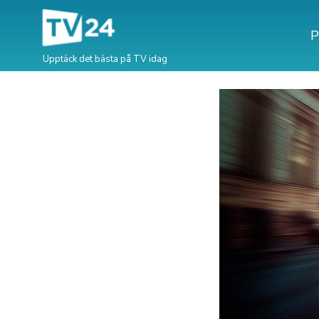
P
Upptäck det bästa på TV idag