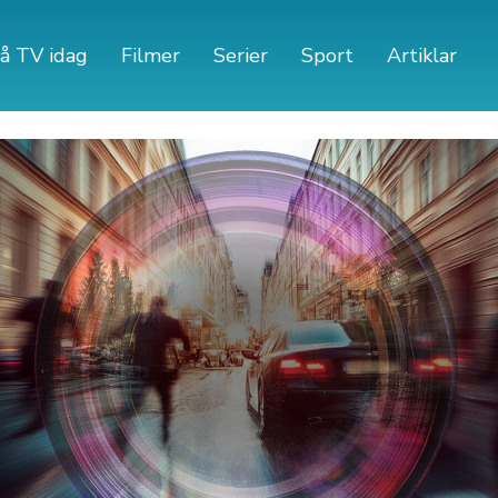
å TV idag
Filmer
Serier
Sport
Artiklar