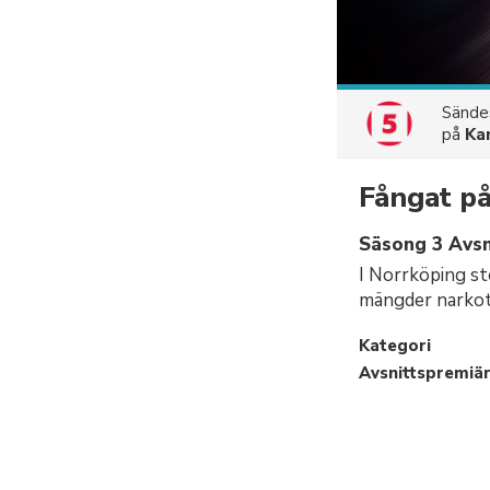
Sänd
på
Ka
Fångat på
Säsong 3 Avsn
I Norrköping st
mängder narkoti
Kategori
Avsnittspremiä