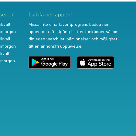
serier
Ladda ner appen!
ikväll
Missa inte dina favoritprogram. Ladda ner
v imorgon
appen och få tillgång till fler funktioner såsom
ikväll
din egen watchlist, påminnelser och möjlighet
v imorgon
till en annonsfri upplevelse.
ikväll
 imorgon