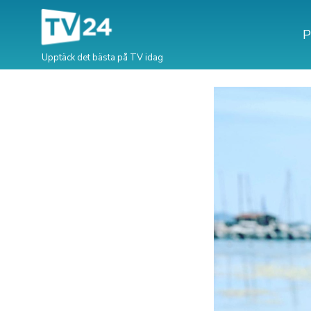
P
Upptäck det bästa på TV idag