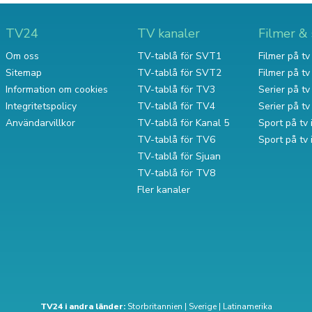
TV24
TV kanaler
Filmer & 
Om oss
TV-tablå för SVT1
Filmer på tv 
Sitemap
TV-tablå för SVT2
Filmer på t
Information om cookies
TV-tablå för TV3
Serier på tv 
Integritetspolicy
TV-tablå för TV4
Serier på t
Användarvillkor
TV-tablå för Kanal 5
Sport på tv 
TV-tablå för TV6
Sport på tv
TV-tablå för Sjuan
TV-tablå för TV8
Fler kanaler
TV24 i andra länder:
Storbritannien
|
Sverige
|
Latinamerika