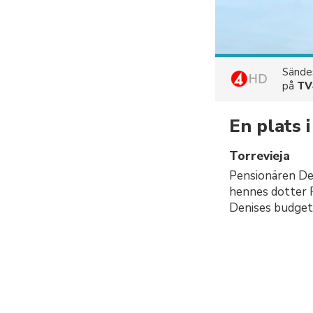
Sänd
på
TV
En plats i
Torrevieja
Pensionären Den
hennes dotter R
Denises budget