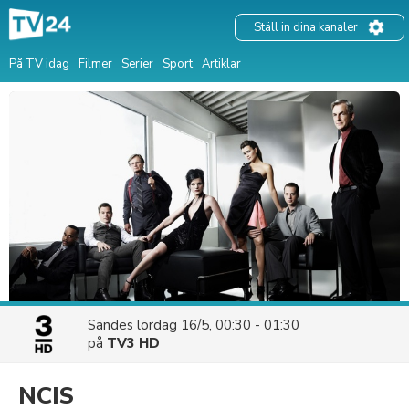
Ställ in dina kanaler
På TV idag
Filmer
Serier
Sport
Artiklar
Sändes
lördag 16/5, 00:30 - 01:30
på
TV3 HD
NCIS