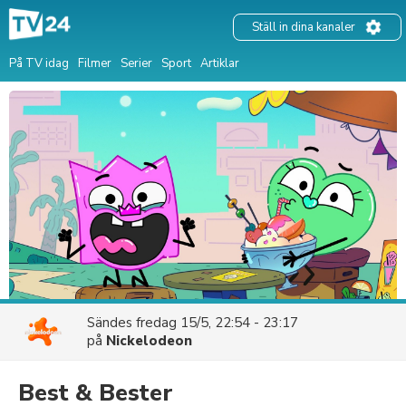
Ställ in dina kanaler
På TV idag
Filmer
Serier
Sport
Artiklar
Sändes
fredag 15/5, 22:54 - 23:17
på
Nickelodeon
Best & Bester