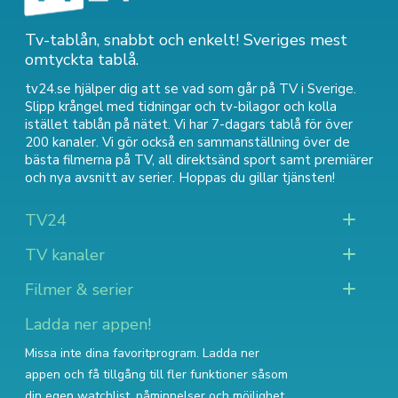
Tv-tablån, snabbt och enkelt! Sveriges mest
omtyckta tablå.
tv24.se hjälper dig att se vad som går på TV i Sverige.
Slipp krångel med tidningar och tv-bilagor och kolla
istället tablån på nätet. Vi har 7-dagars tablå för över
200 kanaler. Vi gör också en sammanställning över
de
bästa filmerna på TV
,
all direktsänd sport
samt
premiärer
och nya avsnitt av serier
. Hoppas du gillar tjänsten!
TV24
TV kanaler
Filmer & serier
Ladda ner appen!
Missa inte dina favoritprogram. Ladda ner
appen och få tillgång till fler funktioner såsom
din egen watchlist, påminnelser och möjlighet