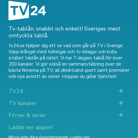
Tv-tablån, snabbt och enkelt! Sveriges mest
omtyckta tablå.
tv24.se hjälper dig att se vad som går på TV i Sverige.
Slipp krångel med tidningar och tv-bilagor och kolla
istället tablån på nätet. Vi har 7-dagars tablå för över
200 kanaler. Vi gör också en sammanställning över
de
bästa filmerna på TV
,
all direktsänd sport
samt
premiärer
och nya avsnitt av serier
. Hoppas du gillar tjänsten!
TV24
TV kanaler
Filmer & serier
Ladda ner appen!
Missa inte dina favoritprogram. Ladda ner