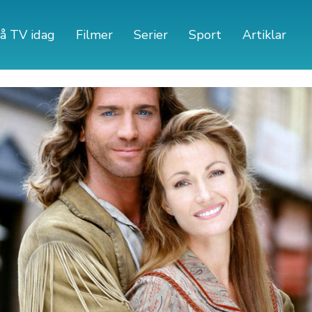
å TV idag
Filmer
Serier
Sport
Artiklar