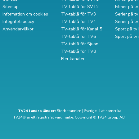
Sitemap
TV-tablå för SVT2
Filmer på t
Information om cookies
TV-tablå för TV3
Serier på tv 
Integritetspolicy
TV-tablå för TV4
Serier på t
Användarvillkor
TV-tablå för Kanal 5
Sport på tv 
TV-tablå för TV6
Sport på tv
TV-tablå för Sjuan
TV-tablå för TV8
Fler kanaler
TV24 i andra länder:
Storbritannien
|
Sverige
|
Latinamerika
TV24® är ett registrerat varumärke. Copyright © TV24 Group AB.