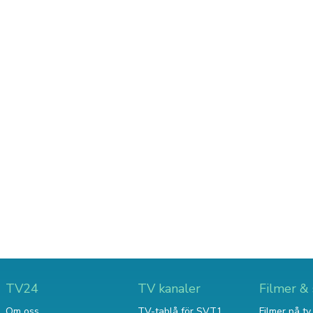
TV24
TV kanaler
Filmer & 
Om oss
TV-tablå för SVT1
Filmer på tv 