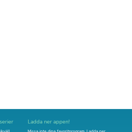
serier
Ladda ner appen!
ikväll
Missa inte dina favoritprogram. Ladda ner