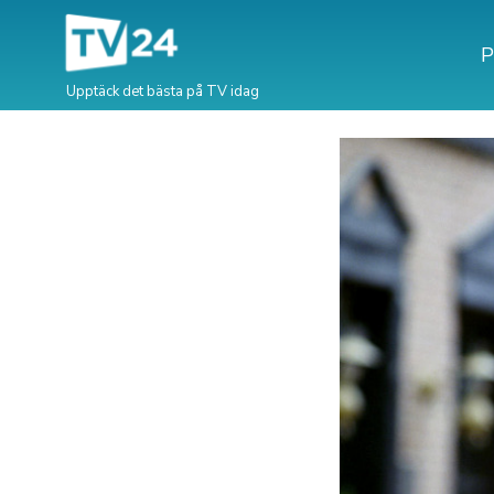
P
Upptäck det bästa på TV idag