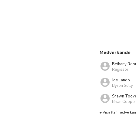
Medverkande
Bethany Roo
Regissör
Joe Lando
Byron Sully
Shawn Toov
Brian Cooper
+ Visa fler medverka