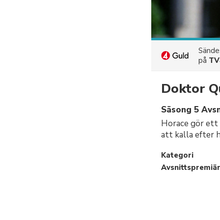
Sänd
på
TV
Doktor Q
Säsong 5 Avsn
Horace gör ett 
att kalla efter 
Kategori
Avsnittspremiä