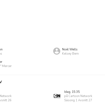
on
Noël Wells
ms
Kelsey Bern
er
." Mercer
V
Idag, 15:35
 Network
på Cartoon Network
snitt 26
Säsong 1 Avsnitt 27