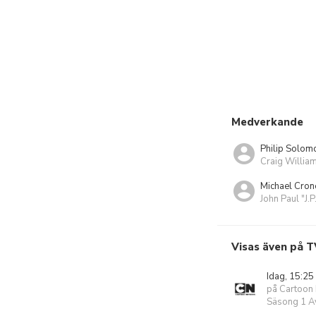
Medverkande
Philip Solom
Craig Willia
Michael Cron
John Paul "J.P
Visas även på T
Idag, 15:25
på Cartoon
Säsong 1 Av