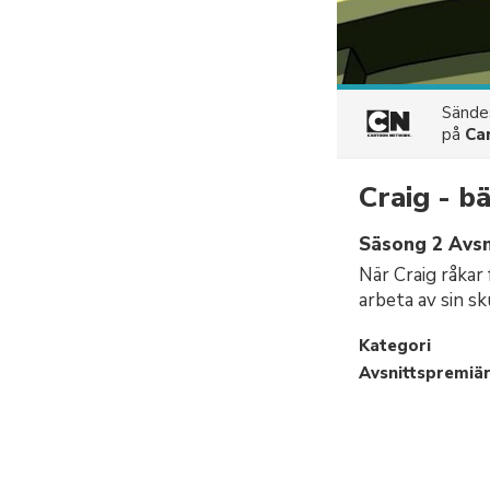
Sänd
på
Ca
Craig - b
Säsong 2 Avsn
När Craig råkar
arbeta av sin sk
Kategori
Avsnittspremiä