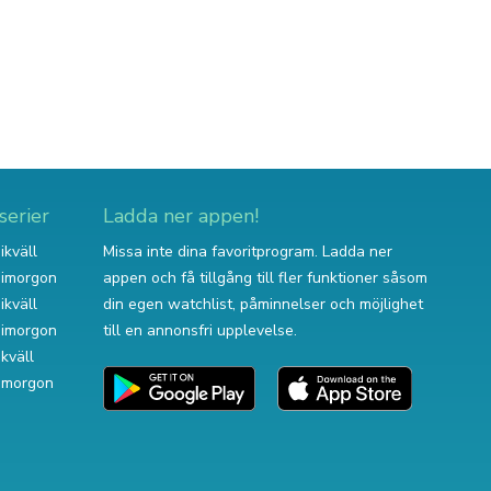
serier
Ladda ner appen!
ikväll
Missa inte dina favoritprogram. Ladda ner
v imorgon
appen och få tillgång till fler funktioner såsom
ikväll
din egen watchlist, påminnelser och möjlighet
v imorgon
till en annonsfri upplevelse.
ikväll
 imorgon