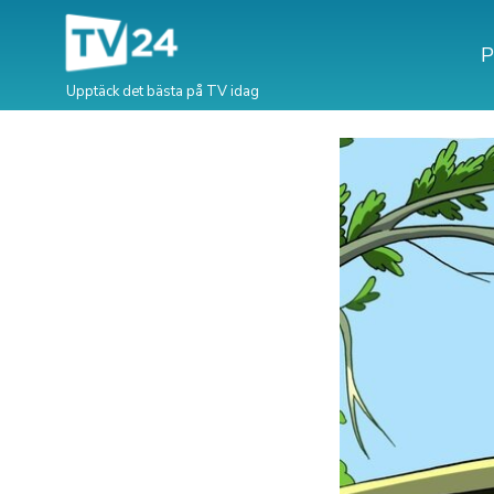
P
Upptäck det bästa på TV idag