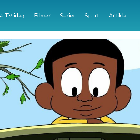
å TV idag
Filmer
Serier
Sport
Artiklar