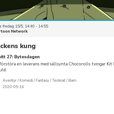
es
fredag 15/5, 14:40 - 14:55
rtoon Network
äckens kung
itt 27: Bytesdagen
 förstöra en leverans med sällsynta Chocorolls tvingar Ki
uld.
Äventyr / Komedi / Fantasy / Tecknat / Barn
r
2020-05-16