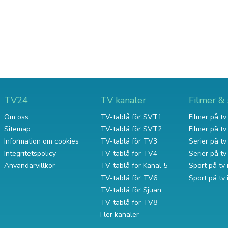
TV24
TV kanaler
Filmer & 
Om oss
TV-tablå för SVT1
Filmer på tv 
Sitemap
TV-tablå för SVT2
Filmer på t
Information om cookies
TV-tablå för TV3
Serier på tv 
Integritetspolicy
TV-tablå för TV4
Serier på t
Användarvillkor
TV-tablå för Kanal 5
Sport på tv 
TV-tablå för TV6
Sport på tv
TV-tablå för Sjuan
TV-tablå för TV8
Fler kanaler