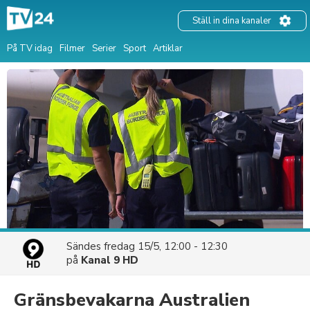
Ställ in dina kanaler
På TV idag
Filmer
Serier
Sport
Artiklar
Sändes
fredag 15/5, 12:00 - 12:30
på
Kanal 9 HD
Gränsbevakarna Australien