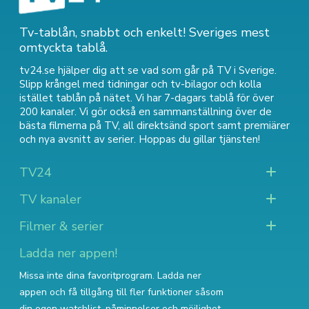
Tv-tablån, snabbt och enkelt! Sveriges mest
omtyckta tablå.
tv24.se hjälper dig att se vad som går på TV i Sverige.
Slipp krångel med tidningar och tv-bilagor och kolla
istället tablån på nätet. Vi har 7-dagars tablå för över
200 kanaler. Vi gör också en sammanställning över
de
bästa filmerna på TV
,
all direktsänd sport
samt
premiärer
och nya avsnitt av serier
. Hoppas du gillar tjänsten!
TV24
TV kanaler
Filmer & serier
Ladda ner appen!
Missa inte dina favoritprogram. Ladda ner
appen och få tillgång till fler funktioner såsom
din egen watchlist, påminnelser och möjlighet