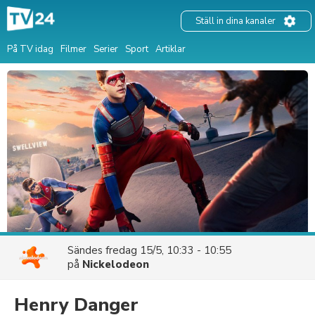
Ställ in dina kanaler
På TV idag
Filmer
Serier
Sport
Artiklar
Sändes
fredag 15/5, 10:33 - 10:55
på
Nickelodeon
Henry Danger