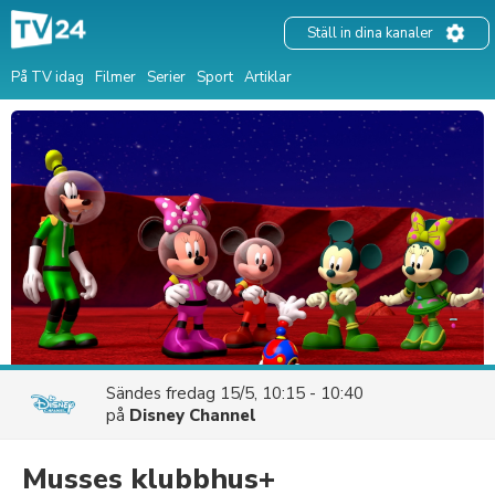
Ställ in dina kanaler
På TV idag
Filmer
Serier
Sport
Artiklar
Sändes
fredag 15/5, 10:15 - 10:40
på
Disney Channel
Musses klubbhus+