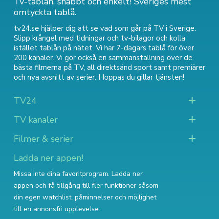
Tv-tablån, snabbt och enkelt! Sveriges mest
omtyckta tablå.
tv24.se hjälper dig att se vad som går på TV i Sverige.
Slipp krångel med tidningar och tv-bilagor och kolla
istället tablån på nätet. Vi har 7-dagars tablå för över
200 kanaler. Vi gör också en sammanställning över
de
bästa filmerna på TV
,
all direktsänd sport
samt
premiärer
och nya avsnitt av serier
. Hoppas du gillar tjänsten!
TV24
TV kanaler
Filmer & serier
Ladda ner appen!
Missa inte dina favoritprogram. Ladda ner
appen och få tillgång till fler funktioner såsom
din egen watchlist, påminnelser och möjlighet
till en annonsfri upplevelse.