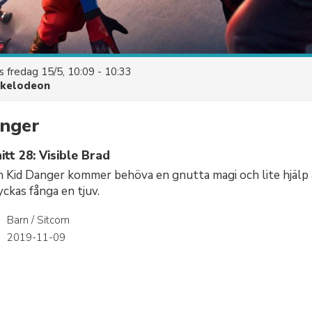
es
fredag 15/5, 10:09 - 10:33
ckelodeon
nger
tt 28: Visible Brad
 Kid Danger kommer behöva en gnutta magi och lite hjälp
yckas fånga en tjuv.
Barn / Sitcom
r
2019-11-09