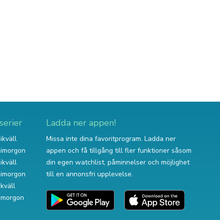
serier
Ladda ner appen!
ikväll
Missa inte dina favoritprogram. Ladda ner
v imorgon
appen och få tillgång till fler funktioner såsom
ikväll
din egen watchlist, påminnelser och möjlighet
v imorgon
till en annonsfri upplevelse.
ikväll
 imorgon