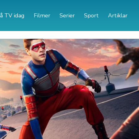
å TV idag
Filmer
Serier
Sport
Artiklar