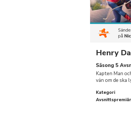
Sänd
på
Ni
Henry Da
Säsong 5 Avsni
Kapten Man och
vän om de ska l
Kategori
Avsnittspremiä