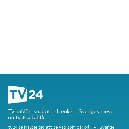
Tv-tablån, snabbt och enkelt! Sveriges mest
omtyckta tablå.
tv24.se hjälper dig att se vad som går på TV i Sverige.