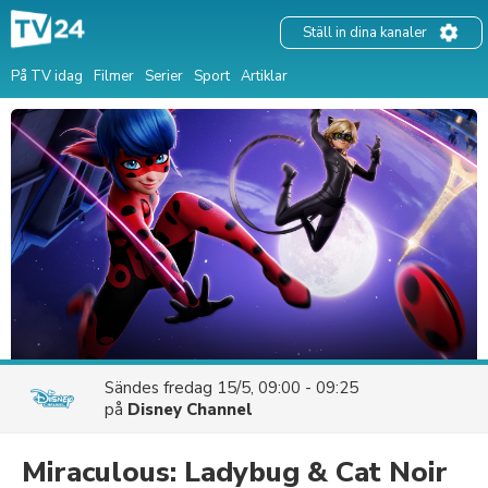
Ställ in dina kanaler
På TV idag
Filmer
Serier
Sport
Artiklar
Sändes
fredag 15/5, 09:00 - 09:25
på
Disney Channel
Miraculous: Ladybug & Cat Noir