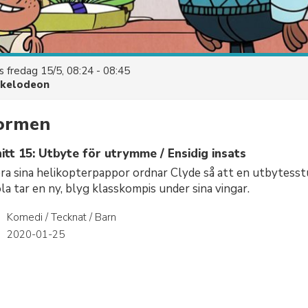
es
fredag 15/5, 08:24 - 08:45
ckelodeon
tormen
tt 15: Utbyte för utrymme / Ensidig insats
era sina helikopterpappor ordnar Clyde så att en utbytesst
la tar en ny, blyg klasskompis under sina vingar.
Komedi / Tecknat / Barn
r
2020-01-25