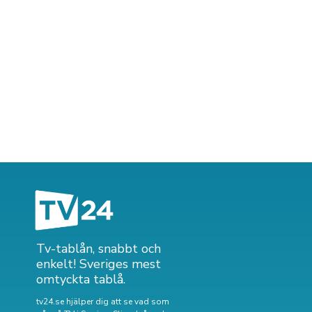
Tv-tablån, snabbt och
enkelt! Sveriges mest
omtyckta tablå.
tv24.se hjälper dig att se vad som