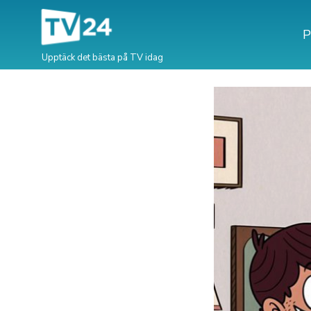
P
Upptäck det bästa på TV idag