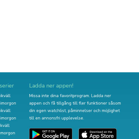
serier
Ladda ner appen!
ikväll
Missa inte dina favoritprogram. Ladda ner
v imorgon
appen och få tillgång till fler funktioner såsom
ikväll
din egen watchlist, påminnelser och möjlighet
v imorgon
till en annonsfri upplevelse.
ikväll
 imorgon