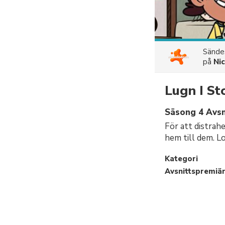
Sänd
på
Ni
Lugn I S
Säsong 4 Avsni
För att distrah
hem till dem. Lo
Kategori
Avsnittspremiä