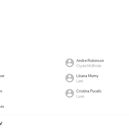
Andre Robinson
Clyde McBride
ber
Liliana Mumy
Leni
an
Cristina Pucelli
Luan
nde
V