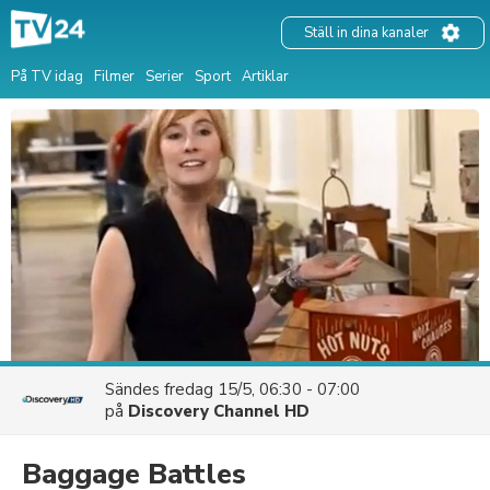
Ställ in dina kanaler
På TV idag
Filmer
Serier
Sport
Artiklar
Sändes
fredag 15/5, 06:30 - 07:00
på
Discovery Channel HD
Baggage Battles