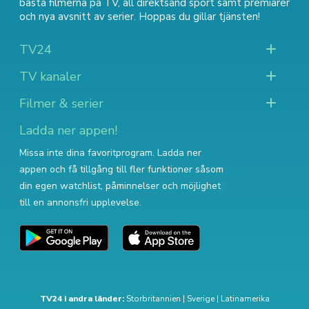
bästa filmerna på TV
,
all direktsänd sport
samt
premiärer
och nya avsnitt av serier
. Hoppas du gillar tjänsten!
TV24
TV kanaler
Filmer & serier
Ladda ner appen!
Missa inte dina favoritprogram. Ladda ner
appen och få tillgång till fler funktioner såsom
din egen watchlist, påminnelser och möjlighet
till en annonsfri upplevelse.
TV24 i andra länder:
Storbritannien
|
Sverige
|
Latinamerika