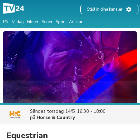
Ställ in dina kanaler
På TV idag
Filmer
Serier
Sport
Artiklar
Sändes
torsdag 14/5, 16:30 - 18:00
på
Horse & Country
Equestrian