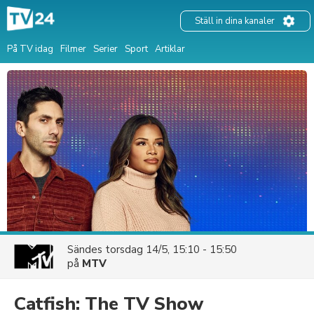
Ställ in dina kanaler
På TV idag
Filmer
Serier
Sport
Artiklar
Sändes
torsdag 14/5, 15:10 - 15:50
på
MTV
Catfish: The TV Show