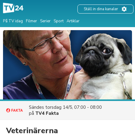
Ställ in dina kanaler
På TV idag
Filmer
Serier
Sport
Artiklar
Sändes
torsdag 14/5, 07:00 - 08:00
på
TV4 Fakta
Veterinärerna