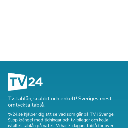
Tv-tablån, snabbt och enkelt! Sveriges mest
omtyckta tablå.
tv24.se hjälper dig att se vad som går på TV i Sverige.
Slipp krångel med tidningar och tv-bilagor och kolla
istället tablån på nätet. Vi har 7-dagars tablå för över