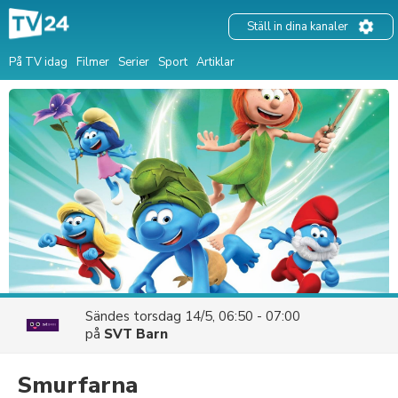
Ställ in dina kanaler
På TV idag
Filmer
Serier
Sport
Artiklar
Sändes
torsdag 14/5, 06:50 - 07:00
på
SVT Barn
Smurfarna