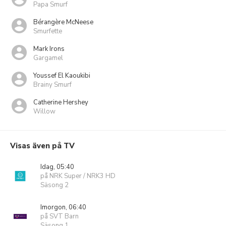
Papa Smurf
Bérangère McNeese
Smurfette
Mark Irons
Gargamel
Youssef El Kaoukibi
Brainy Smurf
Catherine Hershey
Willow
Visas även på TV
Idag, 05:40
på NRK Super / NRK3 HD
Säsong 2
Imorgon, 06:40
på SVT Barn
Säsong 1