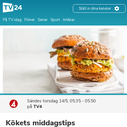
Ställ in dina kanaler
På TV idag
Filmer
Serier
Sport
Artiklar
Sändes
torsdag 14/5, 05:35 - 05:50
på
TV4
Kökets middagstips