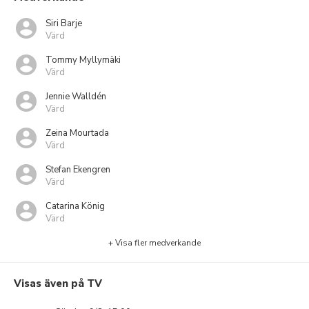
Siri Barje
Värd
Tommy Myllymäki
Värd
Jennie Walldén
Värd
Zeina Mourtada
Värd
Stefan Ekengren
Värd
Catarina König
Värd
+ Visa fler medverkande
Visas även på TV