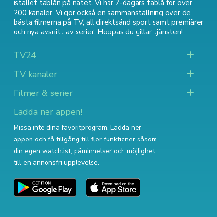
istället tablån på nätet. Vi har 7-dagars tablå för över
200 kanaler. Vi gör också en sammanställning över
de
bästa filmerna på TV
,
all direktsänd sport
samt
premiärer
och nya avsnitt av serier
. Hoppas du gillar tjänsten!
TV24
TV kanaler
Filmer & serier
Ladda ner appen!
Missa inte dina favoritprogram. Ladda ner
appen och få tillgång till fler funktioner såsom
din egen watchlist, påminnelser och möjlighet
till en annonsfri upplevelse.