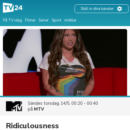
Ställ in dina kanaler
På TV idag
Filmer
Serier
Sport
Artiklar
Sändes
torsdag 14/5, 00:20 - 00:40
på
MTV
Ridiculousness