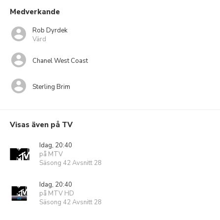
Medverkande
Rob Dyrdek
Värd
Chanel West Coast
Sterling Brim
Visas även på TV
Idag, 20:40
på MTV
Säsong 42 Avsnitt 28
Idag, 20:40
på MTV HD
Säsong 42 Avsnitt 28