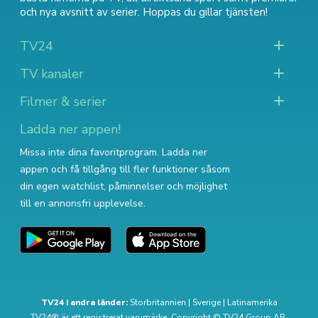
och nya avsnitt av serier
. Hoppas du gillar tjänsten!
TV24
TV kanaler
Filmer & serier
Ladda ner appen!
Missa inte dina favoritprogram. Ladda ner
appen och få tillgång till fler funktioner såsom
din egen watchlist, påminnelser och möjlighet
till en annonsfri upplevelse.
TV24 i andra länder:
Storbritannien
|
Sverige
|
Latinamerika
TV24® är ett registrerat varumärke. Copyright © TV24 Group AB.