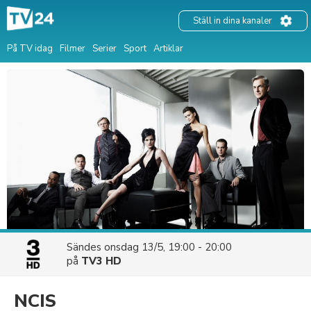
Ställ in dina kanaler
På TV idag
Filmer
Serier
Sport
Artiklar
Sändes
onsdag 13/5, 19:00 - 20:00
på
TV3 HD
NCIS