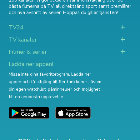
200 kanaler. Vi gör också en sammanställning över
de
bästa filmerna på TV
,
all direktsänd sport
samt
premiärer
och nya avsnitt av serier
. Hoppas du gillar tjänsten!
TV24
TV kanaler
Filmer & serier
Ladda ner appen!
Missa inte dina favoritprogram. Ladda ner
appen och få tillgång till fler funktioner såsom
din egen watchlist, påminnelser och möjlighet
till en annonsfri upplevelse.