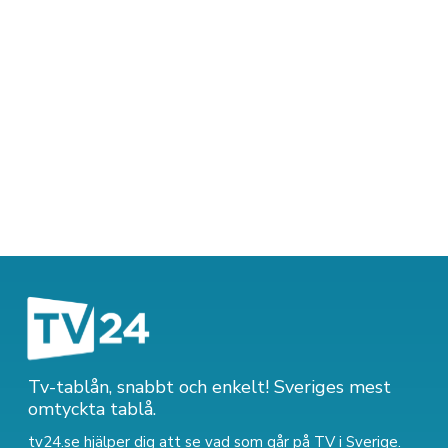
Tv-tablån, snabbt och enkelt! Sveriges mest
omtyckta tablå.
tv24.se hjälper dig att se vad som går på TV i Sverige.