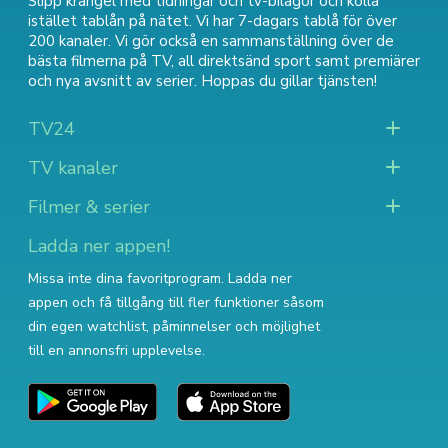
Slipp krångel med tidningar och tv-bilagor och kolla
istället tablån på nätet. Vi har 7-dagars tablå för över
200 kanaler. Vi gör också en sammanställning över
de
bästa filmerna på TV
,
all direktsänd sport
samt
premiärer
och nya avsnitt av serier
. Hoppas du gillar tjänsten!
TV24
TV kanaler
Filmer & serier
Ladda ner appen!
Missa inte dina favoritprogram. Ladda ner
appen och få tillgång till fler funktioner såsom
din egen watchlist, påminnelser och möjlighet
till en annonsfri upplevelse.