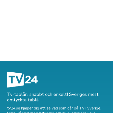
Tv-tablån, snabbt och enkelt! Sveriges mest
omtyckta tablå.
tv24.se hjälper dig att se vad som går på TV i Sverige.