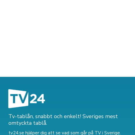
Tv-tablån, snabbt och enkelt! Sveriges mest
omtyckta tablå.
tv24.se hjälper dig att se vad som går på TV i Sverige.