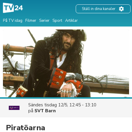
Ställ in dina kanaler
På TV idag
Filmer
Serier
Sport
Artiklar
Sändes
tisdag 12/5, 12:45 - 13:10
på
SVT Barn
Piratöarna