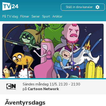
Ställ in dina kanaler
På TV idag
Filmer
Serier
Sport
Artiklar
Sändes
måndag 11/5, 21:20 - 21:30
på
Cartoon Network
Äventyrsdags