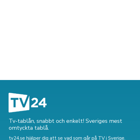
Tv-tablån, snabbt och enkelt! Sveriges mest
omtyckta tablå.
tv24.se hjälper dig att se vad som går på TV i Sverige.