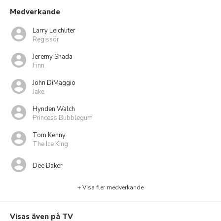
Medverkande
Larry Leichliter
Regissör
Jeremy Shada
Finn
John DiMaggio
Jake
Hynden Walch
Princess Bubblegum
Tom Kenny
The Ice King
Dee Baker
+ Visa fler medverkande
Visas även på TV