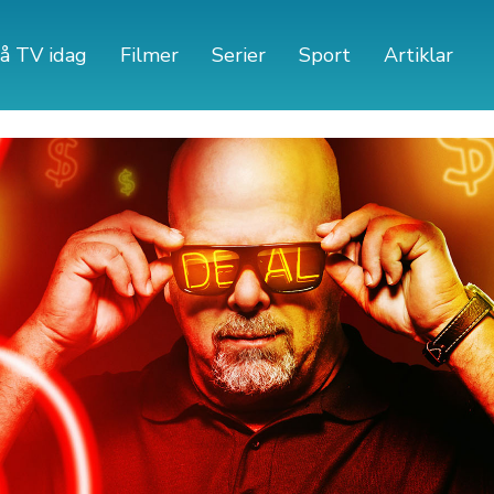
å TV idag
Filmer
Serier
Sport
Artiklar