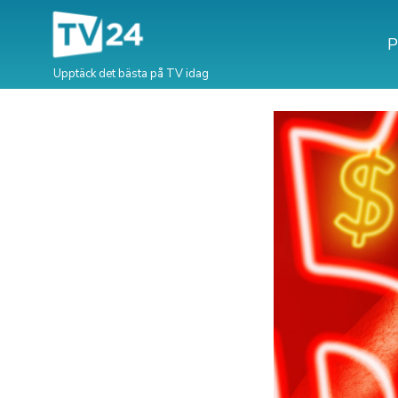
P
Upptäck det bästa på TV idag