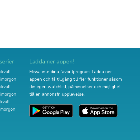
serier
Ladda ner appen!
ikväll
Missa inte dina favoritprogram. Ladda ner
v imorgon
appen och få tillgång till fler funktioner såsom
ikväll
din egen watchlist, påminnelser och möjlighet
v imorgon
till en annonsfri upplevelse.
ikväll
 imorgon