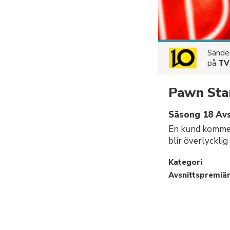
Sänd
på
TV
Pawn Sta
Säsong 18 Avs
En kund kommer
blir överlycklig
Kategori
Avsnittspremiä