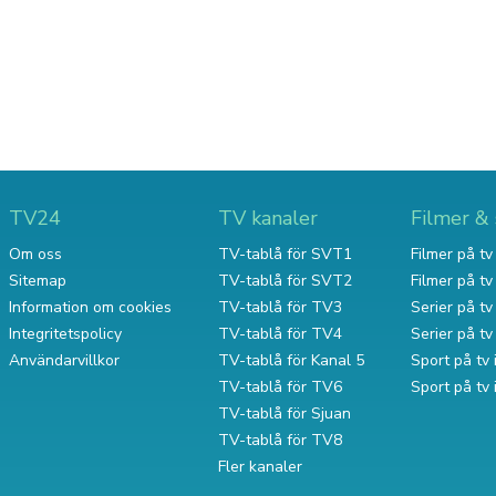
TV24
TV kanaler
Filmer & 
Om oss
TV-tablå för SVT1
Filmer på tv 
Sitemap
TV-tablå för SVT2
Filmer på t
Information om cookies
TV-tablå för TV3
Serier på tv 
Integritetspolicy
TV-tablå för TV4
Serier på t
Användarvillkor
TV-tablå för Kanal 5
Sport på tv 
TV-tablå för TV6
Sport på tv
TV-tablå för Sjuan
TV-tablå för TV8
Fler kanaler