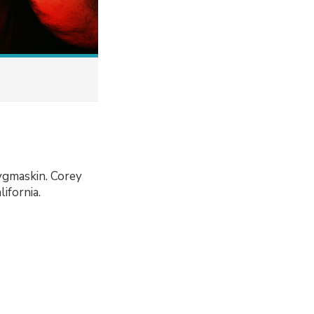
ygmaskin. Corey
ifornia.