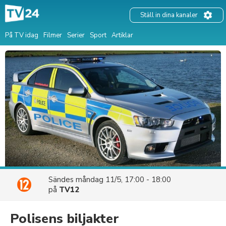
Ställ in dina kanaler
På TV idag
Filmer
Serier
Sport
Artiklar
Sändes
måndag 11/5, 17:00 - 18:00
på
TV12
Polisens biljakter