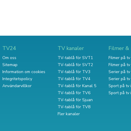
TV24
TV kanaler
Filmer & 
Om oss
TV-tablå för SVT1
Filmer på tv 
Sitemap
TV-tablå för SVT2
Filmer på t
Information om cookies
TV-tablå för TV3
Serier på tv 
Integritetspolicy
TV-tablå för TV4
Serier på t
Användarvillkor
TV-tablå för Kanal 5
Sport på tv 
TV-tablå för TV6
Sport på tv
TV-tablå för Sjuan
TV-tablå för TV8
Fler kanaler