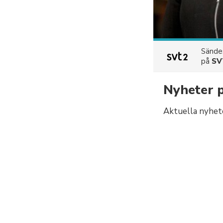
Sänd
på
SV
Nyheter p
Aktuella nyhete