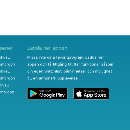
serier
Ladda ner appen!
ikväll
Missa inte dina favoritprogram. Ladda ner
v imorgon
appen och få tillgång till fler funktioner såsom
ikväll
din egen watchlist, påminnelser och möjlighet
v imorgon
till en annonsfri upplevelse.
ikväll
 imorgon