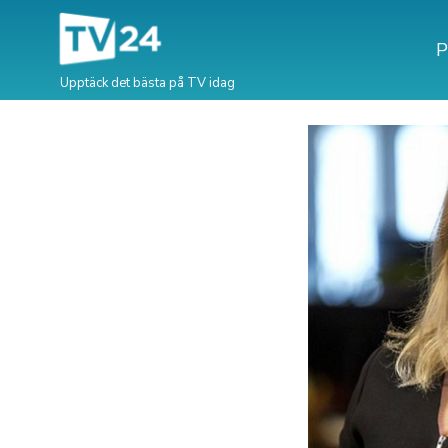
P
Upptäck det bästa på TV idag