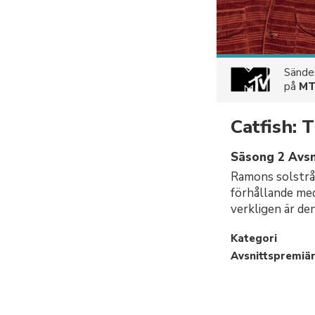
Sänd
på
M
Catfish:
Säsong 2 Avsn
Ramons solstråle
förhållande me
verkligen är den
Kategori
Avsnittspremiä