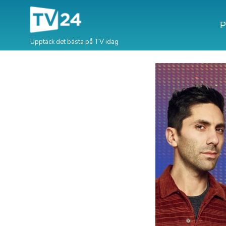
P
Upptäck det bästa på TV idag