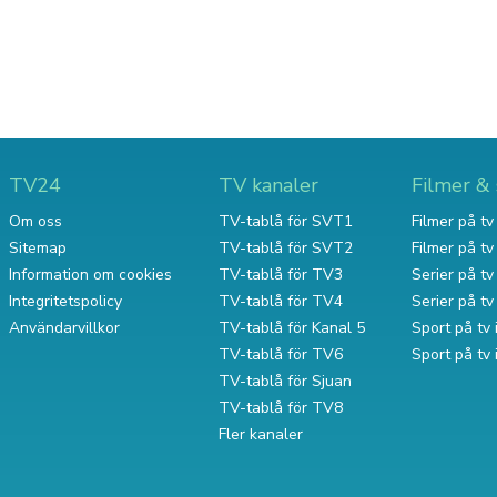
TV24
TV kanaler
Filmer & 
Om oss
TV-tablå för SVT1
Filmer på tv 
Sitemap
TV-tablå för SVT2
Filmer på t
Information om cookies
TV-tablå för TV3
Serier på tv 
Integritetspolicy
TV-tablå för TV4
Serier på t
Användarvillkor
TV-tablå för Kanal 5
Sport på tv 
TV-tablå för TV6
Sport på tv
TV-tablå för Sjuan
TV-tablå för TV8
Fler kanaler