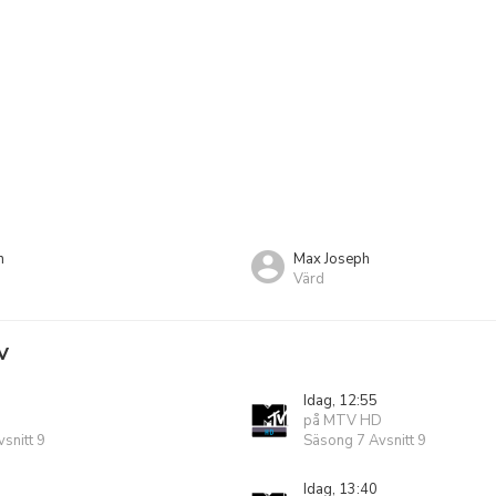
n
Max Joseph
Värd
V
Idag, 12:55
på MTV HD
snitt 9
Säsong 7 Avsnitt 9
Idag, 13:40