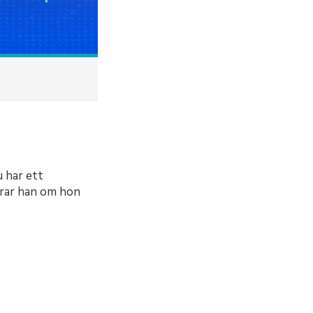
u har ett
drar han om hon