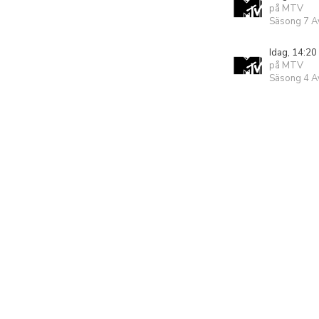
på MTV
Säsong 7 Av
Idag, 14:20
på MTV
Säsong 4 Av