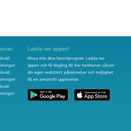
serier
Ladda ner appen!
ikväll
Missa inte dina favoritprogram. Ladda ner
v imorgon
appen och få tillgång till fler funktioner såsom
ikväll
din egen watchlist, påminnelser och möjlighet
v imorgon
till en annonsfri upplevelse.
ikväll
 imorgon