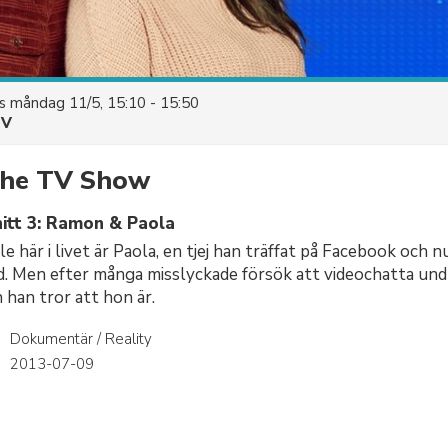
es
måndag 11/5, 15:10 - 15:50
TV
 The TV Show
itt 3: Ramon & Paola
 här i livet är Paola, en tjej han träffat på Facebook och n
d. Men efter många misslyckade försök att videochatta un
 han tror att hon är.
Dokumentär / Reality
r
2013-07-09