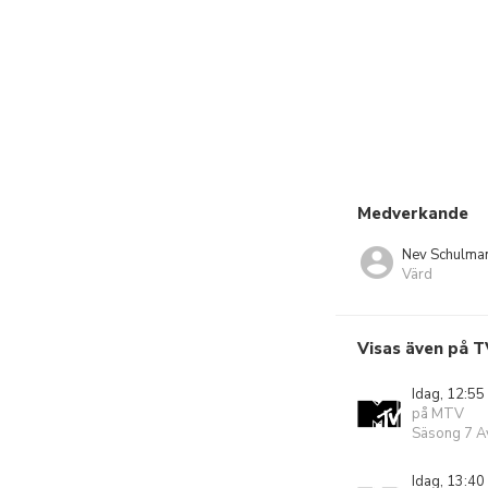
Medverkande
Nev Schulma
Värd
Visas även på T
Idag, 12:55
på MTV
Säsong 7 Av
Idag, 13:40