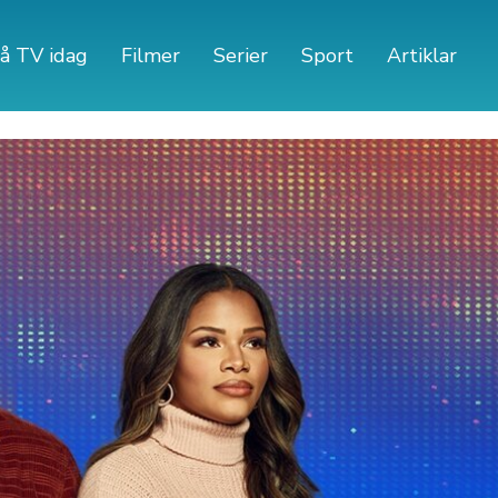
å TV idag
Filmer
Serier
Sport
Artiklar