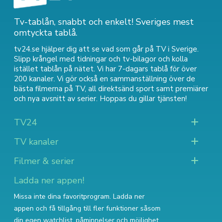
Tv-tablån, snabbt och enkelt! Sveriges mest
omtyckta tablå.
tv24.se hjälper dig att se vad som går på TV i Sverige.
Slipp krångel med tidningar och tv-bilagor och kolla
istället tablån på nätet. Vi har 7-dagars tablå för över
200 kanaler. Vi gör också en sammanställning över
de
bästa filmerna på TV
,
all direktsänd sport
samt
premiärer
och nya avsnitt av serier
. Hoppas du gillar tjänsten!
TV24
TV kanaler
Filmer & serier
Ladda ner appen!
Missa inte dina favoritprogram. Ladda ner
appen och få tillgång till fler funktioner såsom
din egen watchlist, påminnelser och möjlighet