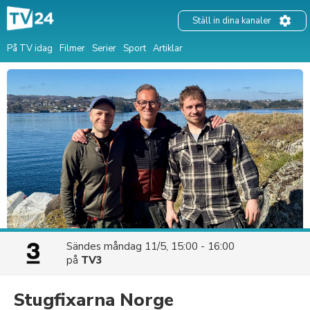
Ställ in dina kanaler
På TV idag
Filmer
Serier
Sport
Artiklar
Sändes
måndag 11/5, 15:00 - 16:00
på
TV3
Stugfixarna Norge