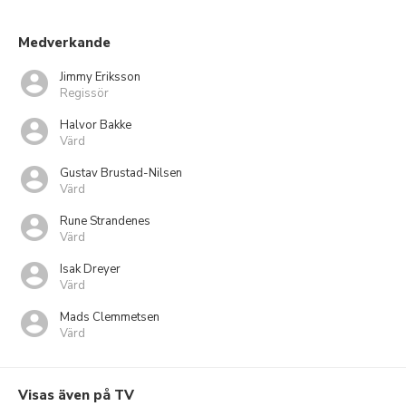
Medverkande
Jimmy Eriksson
Regissör
Halvor Bakke
Värd
Gustav Brustad-Nilsen
Värd
Rune Strandenes
Värd
Isak Dreyer
Värd
Mads Clemmetsen
Värd
Visas även på TV