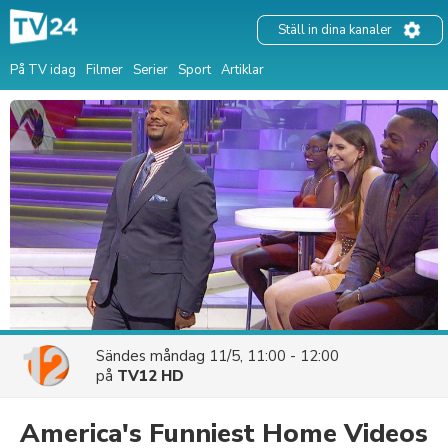
Ställ in dina kanaler
På TV idag
Filmer
Serier
Sport
Artiklar
Sändes
måndag 11/5, 11:00 - 12:00
på
TV12 HD
America's Funniest Home Videos