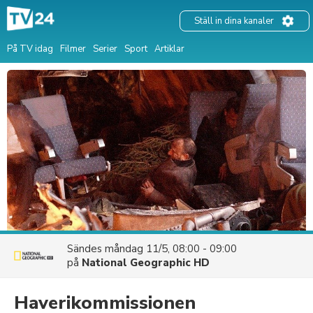
Ställ in dina kanaler
På TV idag
Filmer
Serier
Sport
Artiklar
Sändes
måndag 11/5, 08:00 - 09:00
på
National Geographic HD
Haverikommissionen