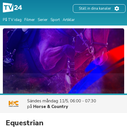
Ställ in dina kanaler
På TV idag
Filmer
Serier
Sport
Artiklar
Sändes
måndag 11/5, 06:00 - 07:30
på
Horse & Country
Equestrian