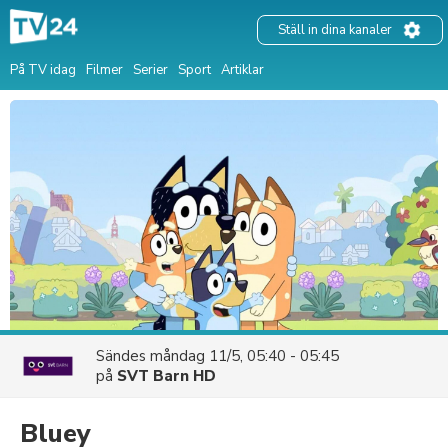
Ställ in dina kanaler
På TV idag
Filmer
Serier
Sport
Artiklar
Sändes
måndag 11/5, 05:40 - 05:45
på
SVT Barn HD
Bluey