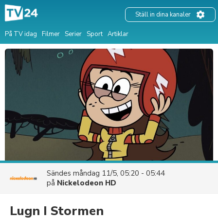
Ställ in dina kanaler
På TV idag
Filmer
Serier
Sport
Artiklar
Sändes
måndag 11/5, 05:20 - 05:44
på
Nickelodeon HD
Lugn I Stormen