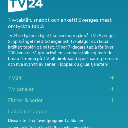
Tv-tablån, snabbt och enkelt! Sveriges mest
omtyckta tablå.
tv24.se hjälper dig att se vad som går på TV i Sverige.
Slipp krångel med tidningar och tv-bilagor och kolla
istället tablån på nätet. Vi har 7-dagars tablå för över
200 kanaler. Vi gör också en sammanställning över
de
bästa filmerna på TV
,
all direktsänd sport
samt
premiärer
och nya avsnitt av serier
. Hoppas du gillar tjänsten!
TV24
TV kanaler
Filmer & serier
Ladda ner appen!
Missa inte dina favoritprogram. Ladda ner
appen och få tillgång till fler funktioner såsom