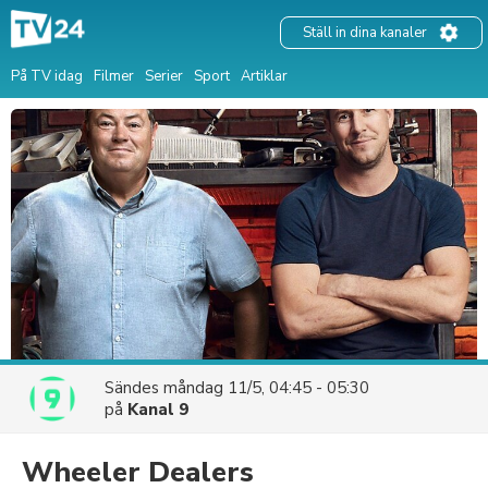
Ställ in dina kanaler
På TV idag
Filmer
Serier
Sport
Artiklar
Sändes
måndag 11/5, 04:45 - 05:30
på
Kanal 9
Wheeler Dealers