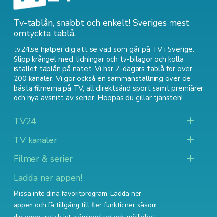
Tv-tablån, snabbt och enkelt! Sveriges mest
omtyckta tablå.
tv24.se hjälper dig att se vad som går på TV i Sverige.
Slipp krångel med tidningar och tv-bilagor och kolla
istället tablån på nätet. Vi har 7-dagars tablå för över
200 kanaler. Vi gör också en sammanställning över
de
bästa filmerna på TV
,
all direktsänd sport
samt
premiärer
och nya avsnitt av serier
. Hoppas du gillar tjänsten!
TV24
TV kanaler
Filmer & serier
Ladda ner appen!
Missa inte dina favoritprogram. Ladda ner
appen och få tillgång till fler funktioner såsom
din egen watchlist, påminnelser och möjlighet