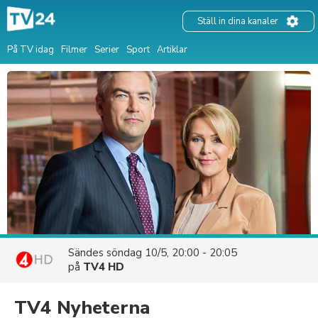
Ställ in dina kanaler
På TV idag
Filmer
Serier
Sport
Artiklar
Sändes
söndag 10/5, 20:00 - 20:05
på
TV4 HD
TV4 Nyheterna