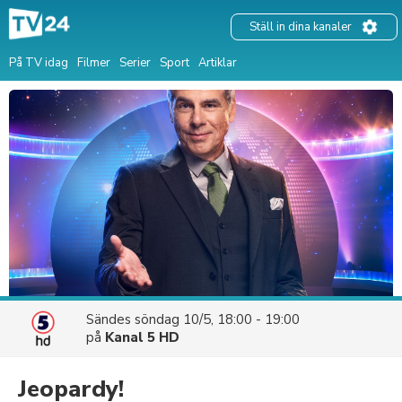
Ställ in dina kanaler
På TV idag
Filmer
Serier
Sport
Artiklar
Sändes
söndag 10/5, 18:00 - 19:00
på
Kanal 5 HD
Jeopardy!