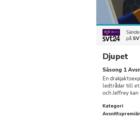
Sänd
på
SV
Djupet
Säsong 1 Avsn
En drakjaktsexp
ledtrådar till 
och Jeffrey kan
Kategori
Avsnittspremiä