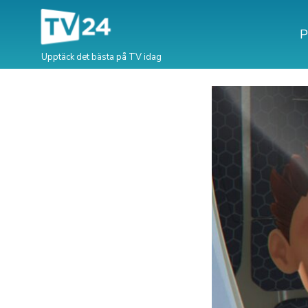
P
Upptäck det bästa på TV idag