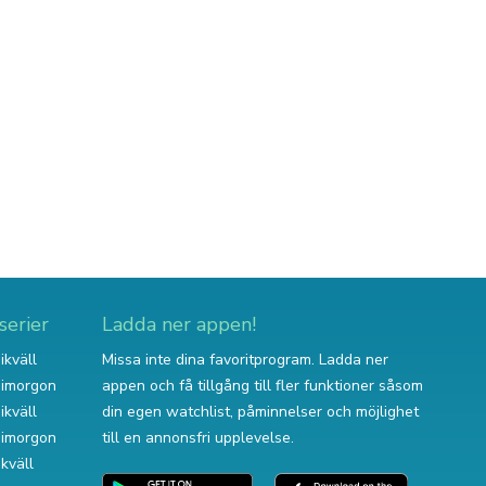
serier
Ladda ner appen!
ikväll
Missa inte dina favoritprogram. Ladda ner
v imorgon
appen och få tillgång till fler funktioner såsom
ikväll
din egen watchlist, påminnelser och möjlighet
v imorgon
till en annonsfri upplevelse.
ikväll