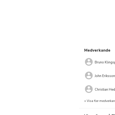
Medverkande
Bruno Klings
John Eriksson
Christian He
+ Visa fler medverka