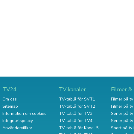
TV24
TV kanaler
Filmer & 
Om oss
TV-tablå för SVT1
Filmer på tv 
Sitemap
TV-tablå för SVT2
Filmer på t
Information om cookies
TV-tablå för TV3
Serier på tv 
Integritetspolicy
TV-tablå för TV4
Serier på t
Användarvillkor
TV-tablå för Kanal 5
Sport på tv 