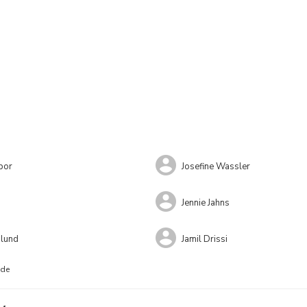
por
Josefine Wassler
Jennie Jahns
dlund
Jamil Drissi
nde