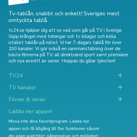
Tv-tablån, snabbt och enkelt! Sveriges mest
omtyckta tablå.
tv24.se hjälper dig att se vad som går på TV i Sverige.
Slipp krångel med tidningar och tv-bilagor och kolla
istället tablån på nätet. Vi har 7-dagars tablå för över
200 kanaler. Vi gör också en sammanställning över
de
bästa filmerna på TV
,
all direktsänd sport
samt
premiärer
och nya avsnitt av serier
. Hoppas du gillar tjänsten!
TV24
TV kanaler
Filmer & serier
Ladda ner appen!
Missa inte dina favoritprogram. Ladda ner
appen och få tillgång till fler funktioner såsom
din egen watchlist, påminnelser och möjlighet