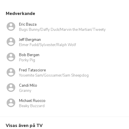
Medverkande
Eric Bauza
Bugs Bunny/Daffy Duck/Marvin the Martian/Tweety
Jeff Bergman
Elmer Fudd/Sylvester/Ralph Wolf
Bob Bergen
Porky Pig
Fred Tatasciore
Yosemite Sam/Gossamer/Sam Sheepdog
Candi Milo
Granny
Michael Ruocco
Beaky Buzzard
Visas även på TV