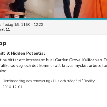
es
fredag 1/8, 11:50 - 12:20
nal 11
lop
tt 9: Hidden Potential
ina hittar ett intressant hus i Garden Grove, Kalifornien. D
trafikerad väg, och det kommer att krävas mycket arbete fö
ning.
Heminredning och renovering / Hus och trädgård / Reality
r
2016-12-01