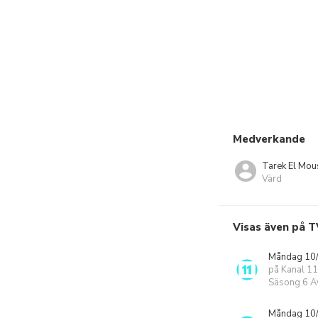
Medverkande
Tarek El Mou
Värd
Visas även på T
Måndag 10/
på Kanal 11
Säsong 6 Av
Måndag 10/