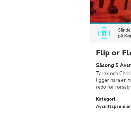
Sänd
på
Ka
Flip or F
Säsong 5 Avsni
Tarek och Christ
ligger nära en 
redo för försälj
Kategori
Avsnittspremiä