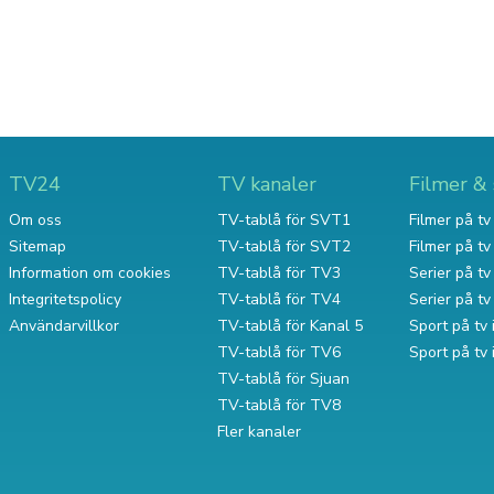
TV24
TV kanaler
Filmer & 
Om oss
TV-tablå för SVT1
Filmer på tv 
Sitemap
TV-tablå för SVT2
Filmer på t
Information om cookies
TV-tablå för TV3
Serier på tv 
Integritetspolicy
TV-tablå för TV4
Serier på t
Användarvillkor
TV-tablå för Kanal 5
Sport på tv 
TV-tablå för TV6
Sport på tv
TV-tablå för Sjuan
TV-tablå för TV8
Fler kanaler