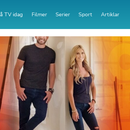
å TV idag
Filmer
Serier
Sport
Artiklar