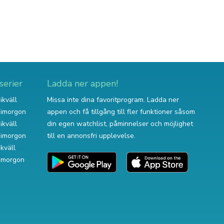
serier
Ladda ner appen!
ikväll
Missa inte dina favoritprogram. Ladda ner
v imorgon
appen och få tillgång till fler funktioner såsom
ikväll
din egen watchlist, påminnelser och möjlighet
v imorgon
till en annonsfri upplevelse.
ikväll
 imorgon