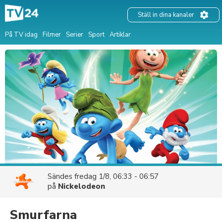
Ställ in dina kanaler
På TV idag
Filmer
Serier
Sport
Artiklar
Sändes
fredag 1/8, 06:33 - 06:57
på
Nickelodeon
Smurfarna