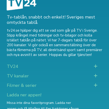
Tv-tablån, snabbt och enkelt! Sveriges mest
omtyckta tablå.
tv24.se hjälper dig att se vad som går på TV i Sverige.
Slipp krångel med tidningar och tv-bilagor och kolla
istället tablån på nätet. Vi har 7-dagars tablå för över
200 kanaler. Vi gör också en sammanställning över
de
bästa filmerna på TV
,
all direktsänd sport
samt
premiärer
och nya avsnitt av serier
. Hoppas du gillar tjänsten!
TV24
TV kanaler
Filmer & serier
Ladda ner appen!
Missa inte dina favoritprogram. Ladda ner
appen och få tillgång till fler funktioner såsom