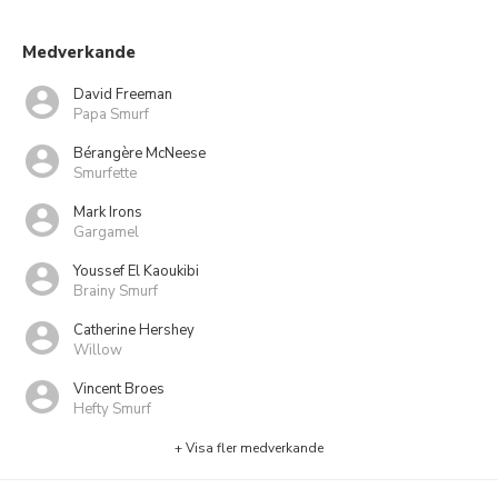
Medverkande
David Freeman
Papa Smurf
Bérangère McNeese
Smurfette
Mark Irons
Gargamel
Youssef El Kaoukibi
Brainy Smurf
Catherine Hershey
Willow
Vincent Broes
Hefty Smurf
+ Visa fler medverkande