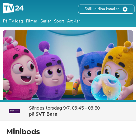
Ställ in dina kanaler
På TV idag
Filmer
Serier
Sport
Artiklar
Sändes
torsdag 9/7, 03:45 - 03:50
på
SVT Barn
Minibods