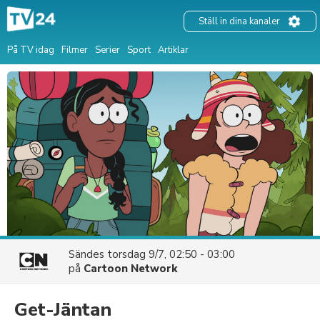
Ställ in dina kanaler
På TV idag
Filmer
Serier
Sport
Artiklar
Sändes
torsdag 9/7, 02:50 - 03:00
på
Cartoon Network
Get-Jäntan