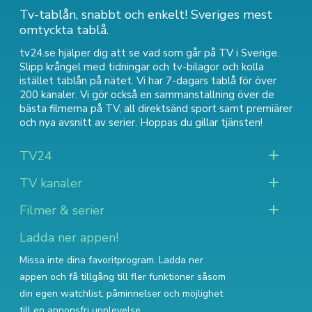
Tv-tablån, snabbt och enkelt! Sveriges mest
omtyckta tablå.
tv24.se hjälper dig att se vad som går på TV i Sverige.
Slipp krångel med tidningar och tv-bilagor och kolla
istället tablån på nätet. Vi har 7-dagars tablå för över
200 kanaler. Vi gör också en sammanställning över
de
bästa filmerna på TV
,
all direktsänd sport
samt
premiärer
och nya avsnitt av serier
. Hoppas du gillar tjänsten!
TV24
TV kanaler
Filmer & serier
Ladda ner appen!
Missa inte dina favoritprogram. Ladda ner
appen och få tillgång till fler funktioner såsom
din egen watchlist, påminnelser och möjlighet
till en annonsfri upplevelse.