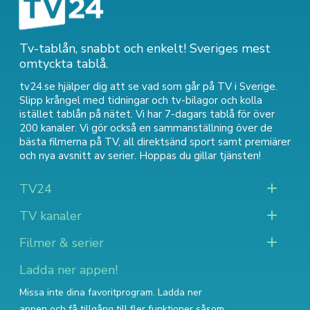
Tv-tablån, snabbt och enkelt! Sveriges mest
omtyckta tablå.
tv24.se hjälper dig att se vad som går på TV i Sverige.
Slipp krångel med tidningar och tv-bilagor och kolla
istället tablån på nätet. Vi har 7-dagars tablå för över
200 kanaler. Vi gör också en sammanställning över
de
bästa filmerna på TV
,
all direktsänd sport
samt
premiärer
och nya avsnitt av serier
. Hoppas du gillar tjänsten!
TV24
TV kanaler
Filmer & serier
Ladda ner appen!
Missa inte dina favoritprogram. Ladda ner
appen och få tillgång till fler funktioner såsom