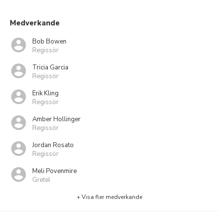
Medverkande
Bob Bowen
Regissör
Tricia Garcia
Regissör
Erik Kling
Regissör
Amber Hollinger
Regissör
Jordan Rosato
Regissör
Meli Povenmire
Gretel
+ Visa fler medverkande