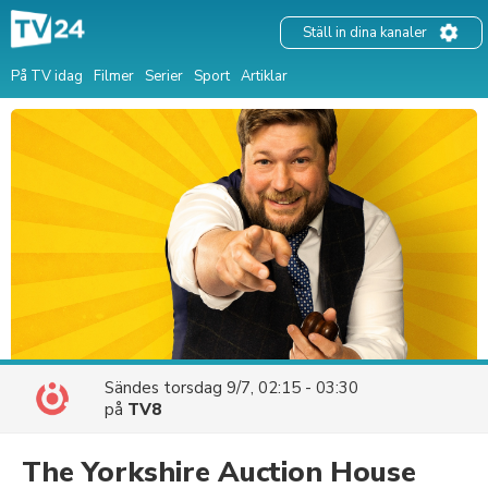
Ställ in dina kanaler
På TV idag
Filmer
Serier
Sport
Artiklar
Sändes
torsdag 9/7, 02:15 - 03:30
på
TV8
The Yorkshire Auction House